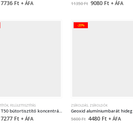
7736
Ft
9080
Ft
+ ÁFA
+ ÁFA
11350
Ft
-20%
TÍTÓK
,
FELÜLETTISZTÍTÁS
ZSÍROLDÁS
,
ZSÍROLDÓK
General T50 bútortisztító koncentrátum – 5 liter
7277
Ft
4480
Ft
+ ÁFA
+ ÁFA
5600
Ft