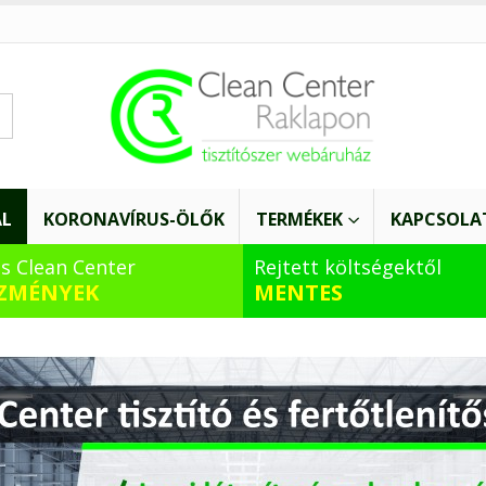
AL
KORONAVÍRUS-ÖLŐK
TERMÉKEK
KAPCSOLA
s Clean Center
Rejtett költségektől
ZMÉNYEK
MENTES