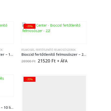
-20%
EK
FELMOSÁS
,
FERTŐTLENÍTŐ FELMOSÓSZEREK
Bioccid fertőtlenítő felmosószer – 1 liter
Bioccid fertőtlenítő felmosószer – 22 liter
21520
Ft
+ ÁFA
26900
Ft
-20%
Cleanex speciális felmosószer – 10 liter