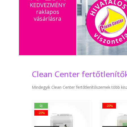
KEDVEZMÉNY
raklapos
vásárlásra
Clean Center fertőtlenítő
Mindegyik Clean Center fertőtlenítőszernek több kisz
ÚJ
-20%
-20%