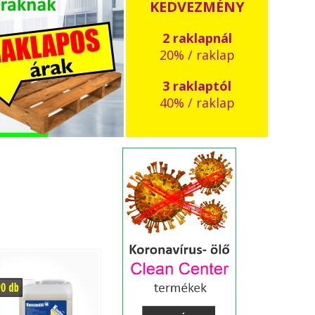
KEDVEZMÉNY
2 raklapnál
20% / raklap
3 raklaptól
40% / raklap