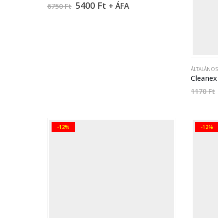
5400
Ft
+ ÁFA
6750
Ft
ÁLTALÁNO
Cleanex 
1170
Ft
-12%
-12%