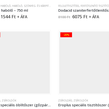
,
HABÖLŐ
,
HABÖLŐ
,
SZŐNYEG- ÉS KÁRPITTISZTÍTÁS
FELÜLETTISZTÍTÁS
,
FERTŐTLENÍTŐ TISZTÍT
habölő – 750 ml
1544
Ft
6075
Ft
+ ÁFA
+ ÁFA
8100
Ft
-20%
S
,
ZSÍROLDÓK
ZSÍROLDÁS
,
ZSÍROLDÓK
Eroplex speciális öblítőszer (gőzpárolóhoz) – 5 liter