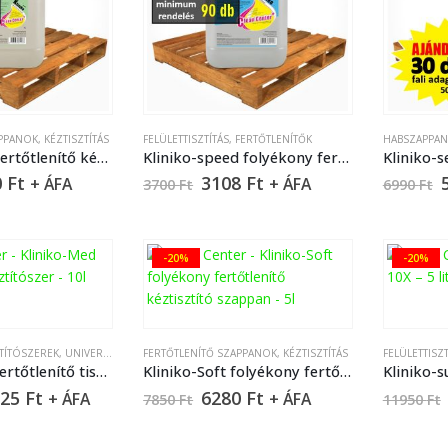
APPANOK
,
KÉZTISZTÍTÁS
FELÜLETTISZTÍTÁS
,
FERTŐTLENÍTŐK
HABSZAPPA
Kliniko-Sept fertőtlenítő kéztisztító szappan – 5 liter
Kliniko-speed folyékony fertőtlenítőszer – 5 liter
0
Ft
3108
Ft
+ ÁFA
+ ÁFA
3700
Ft
6990
Ft
-20%
-20%
ZTÍTÓSZEREK
,
UNIVERZÁLIS TISZTÍTÓSZEREK
FERTŐTLENÍTŐ SZAPPANOK
,
KÉZTISZTÍTÁS
FELÜLETTISZT
Kliniko-Med fertőtlenítő tisztítószer – 10 liter
Kliniko-Soft folyékony fertőtlenítő kéztisztító szappan – 5 liter
Kliniko-s
625
Ft
6280
Ft
+ ÁFA
+ ÁFA
7850
Ft
11950
Ft