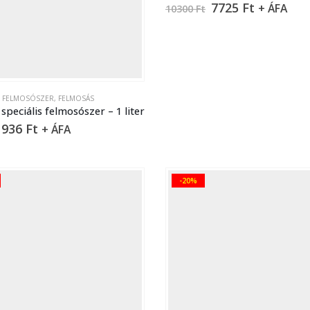
7725
Ft
+ ÁFA
10300
Ft
S FELMOSÓSZER
,
FELMOSÁS
speciális felmosószer – 1 liter
936
Ft
+ ÁFA
-20%