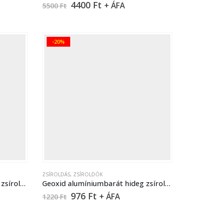
4400
Ft
+ ÁFA
5500
Ft
-20%
ZSÍROLDÁS
,
ZSÍROLDÓK
Geoxid alumíniumbarát hideg zsíroldó – 5 liter
Geoxid alumíniumbarát hideg zsíroldó – 750 ml
976
Ft
+ ÁFA
1220
Ft