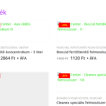
ék
-20%
ÖBLÍTŐSZEREK
,
ÖBLÍTŐK
FELMOSÁS
,
FERTŐTLENÍTŐ FELMOSÓSZER
ítő-koncentrátum – 5 liter
2864
Ft
1120
Ft
+ ÁFA
+ ÁFA
1400
Ft
-25%
ÁLTALÁNOS FELMOSÓSZER
,
FELMOSÁS