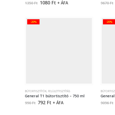
1080
Ft
+ ÁFA
1350
Ft
9670
Ft
-20%
-20%
BÚTORTISZTÍTÓK
,
FELÜLETTISZTÍTÁS
BÚTORTISZ
General T1 bútortisztító – 750 ml
792
Ft
+ ÁFA
990
Ft
9096
Ft