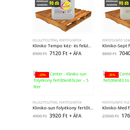
FELÜLETTISZTÍTÁS
,
FERTŐTLENÍTŐK
FERTŐTLENÍTŐ SZ
Kliniko Tempo kéz- és felületfertőtlenítő szer – 5l
7120
Ft
704
+ ÁFA
8900
Ft
8800
Ft
-20%
-25%
FELÜLETTISZTÍTÁS
,
FERTŐTLENÍTŐK
FERTŐTLENÍTŐ TIS
Kliniko-sun folyékony fertőtlenítőszer – 5 liter
3920
Ft
17
+ ÁFA
4900
Ft
23500
Ft