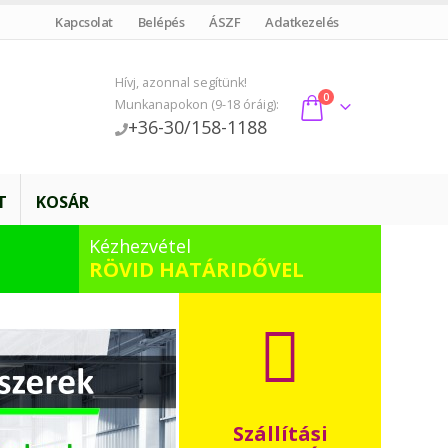
Kapcsolat
Belépés
ÁSZF
Adatkezelés
Hívj, azonnal segítünk!
0
Munkanapokon (9-18 óráig):
+36-30/158-1188
T
KOSÁR
Kézhezvétel
RÖVID HATÁRIDŐVEL
Szállítási