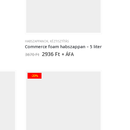
HABSZAPPANOK
,
KÉZTISZTÍTÁS
Commerce foam habszappan – 5 liter
2936
Ft
+ ÁFA
3670
Ft
-20%