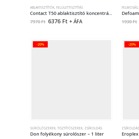
ABLAKTISZTÍTÓK
,
FELÜLETTISZTÍTÁS
FELMOSÁS
Contact T50 ablaktisztító koncentrátum – 5 liter
Defoam 
6376
Ft
+ ÁFA
7970
Ft
1930
Ft
-20%
-20%
SÚRÓLÓSZEREK
,
TISZTÍTÓSZEREK
,
ZSÍROLDÁS
ZSÍROLDÁ
Don folyékony súrolószer – 1 liter