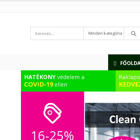
Minden kategória
FŐOLD
HATÉKONY
védelem a
Raklapo
COVID-19
KEDVE
ellen
16-25%