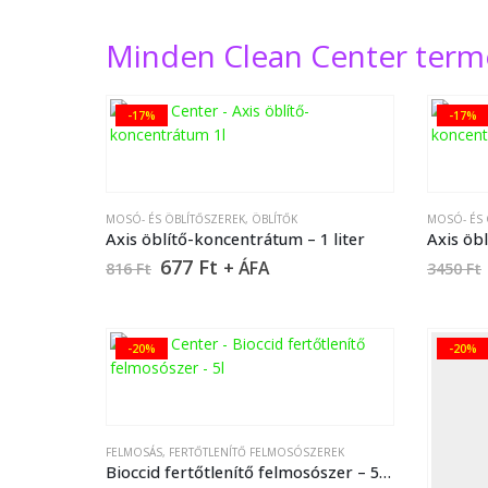
Minden Clean Center term
-17%
-17%
MOSÓ- ÉS ÖBLÍTŐSZEREK
,
ÖBLÍTŐK
MOSÓ- ÉS 
Axis öblítő-koncentrátum – 1 liter
Axis öbl
677
Ft
+ ÁFA
816
Ft
3450
Ft
-20%
-20%
FELMOSÁS
,
FERTŐTLENÍTŐ FELMOSÓSZEREK
Bioccid fertőtlenítő felmosószer – 5 liter