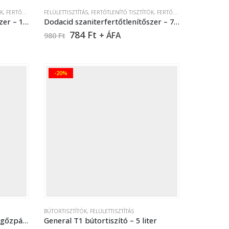
ÓK
,
FERTŐTLENÍTŐK
FELÜLETTISZTÍTÁS
,
SZANITERTISZTÍTÁS
,
FERTŐTLENÍTŐ TISZTÍTÓK
,
FERTŐTLENÍTŐK
,
SZANITERTI
Dodacid szaniterfertőtlenítőszer – 10 l
Dodacid szaniterfertőtlenítőszer – 750 ml
784
Ft
+ ÁFA
980
Ft
-20%
BÚTORTISZTÍTÓK
,
FELÜLETTISZTÍTÁS
Eroplus speciális tisztítószer (gőzpárolóhoz) – 5 liter
General T1 bútortiszító – 5 liter