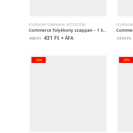
FOLYÉKONY SZAPPANOK
,
KÉZTISZTÍTÁS
FOLYÉKON
Commerce folyékony szappan – 1 liter
431
Ft
+ ÁFA
490
Ft
1373
Ft
-20%
-20%