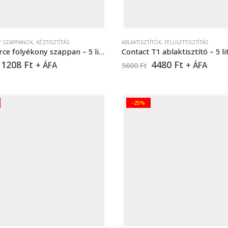
Y SZAPPANOK
,
KÉZTISZTÍTÁS
ABLAKTISZTÍTÓK
,
FELÜLETTISZTÍTÁS
Commerce folyékony szappan – 5 liter
Contact T1 ablaktisztító – 5 li
1208
Ft
4480
Ft
+ ÁFA
+ ÁFA
5600
Ft
-25%