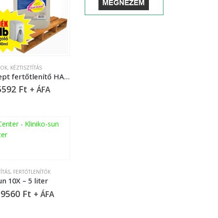
NOK
,
KÉZTISZTÍTÁS
Kliniko-sept fertőtlenítő HABszappan 5 liter
5592
Ft
+ ÁFA
ÍTÁS
,
FERTŐTLENÍTŐK
un 10X – 5 liter
9560
Ft
+ ÁFA