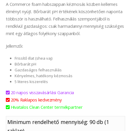
A Commerce foam habszappan kézmosás közben kellemes
élményt nyújt. Bőrbarát pH értékének köszönhetően naponta
többször is használható. Felhasználás szempontjából is
rendkívül gazdaságos: csak harmadannyi mennyiség szükséges
mint egy átlagos folyékony szappanból.
Jellemzői:
Frissítő illat (shea vaj)
Bőrbarát pH
Gazdaságos felhasználás
Kényelmes, hatékony kézmosás
5 literes kiszerelés
20 napos visszavásárlási Garancia
20% Raklapos kedvezmény
Hivatalos Clean Center termékpartner
Minimum rendelhető mennyiség: 90 db (1
raklap)