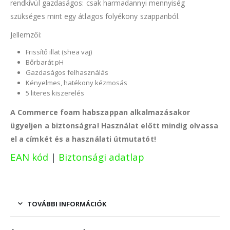
rendkívül gazdaságos: csak harmadannyi mennyiség
szükséges mint egy átlagos folyékony szappanból.
Jellemzői:
Frissítő illat (shea vaj)
Bőrbarát pH
Gazdaságos felhasználás
Kényelmes, hatékony kézmosás
5 literes kiszerelés
A Commerce foam habszappan
alkalmazásakor
ügyeljen a biztonságra! Használat előtt mindig olvassa
el a címkét és a használati útmutatót!
EAN kód
|
Biztonsági adatlap
TOVÁBBI INFORMÁCIÓK