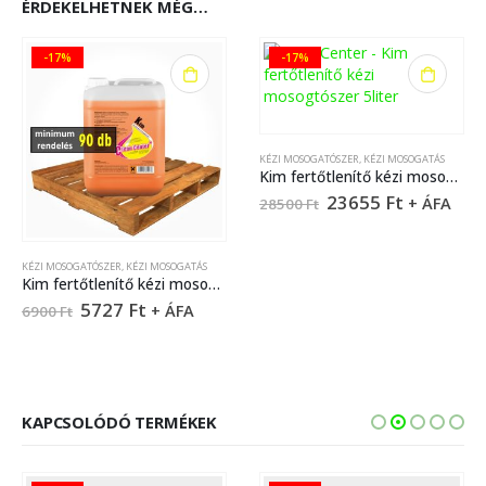
ÉRDEKELHETNEK MÉG…
-17%
-17%
KÉZI MOSOGATÓSZER
,
KÉZI MOSOGATÁS
Kim fertőtlenítő kézi mosogatószer – 22 liter
23655
Ft
+ ÁFA
28500
Ft
KÉZI MOSOGATÓSZER
,
KÉZI MOSOGATÁS
Kim fertőtlenítő kézi mosogatószer – 5 liter
5727
Ft
+ ÁFA
6900
Ft
KAPCSOLÓDÓ TERMÉKEK