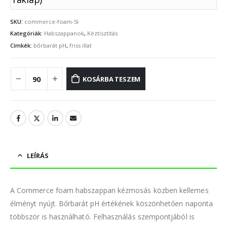
SKU:
commerce-foam-5l
Kategóriák:
Habszappanok
,
Kéztisztítás
Címkék:
bőrbarát pH
,
friss illat
KOSÁRBA TESZEM
LEÍRÁS
A Commerce foam habszappan kézmosás közben kellemes
élményt nyújt. Bőrbarát pH értékének köszönhetően naponta
többször is használható. Felhasználás szempontjából is