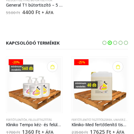
FELÜLETTISZTÍTÁS
,
BÚTORTISZTÍTÓK
General T1 bútortiszító – 5 liter
4400
Ft
+ ÁFA
5500
Ft
KAPCSOLÓDÓ TERMÉKEK
-20%
-25%
FERTŐTLENÍTŐK
,
FELÜLETTISZTÍTÁS
FERTŐTLENÍTŐ TISZTÍTÓSZEREK
,
UNIVERZÁLIS TISZTÍTÓSZEREK
Kliniko Tempo kéz- és felületfertőtlenítő szer – 500 ml
Kliniko-Med fertőtlenítő tisztítószer – 10 liter
1360
Ft
17625
Ft
+ ÁFA
+ ÁFA
1700
Ft
23500
Ft