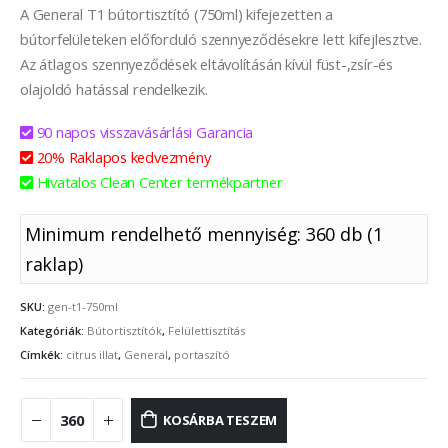
A General T1 bútortisztító (750ml) kifejezetten a
bútorfelületeken előforduló szennyeződésekre lett kifejlesztve.
Az átlagos szennyeződések eltávolításán kívül füst-,zsír-és
olajoldó hatással rendelkezik.
90 napos visszavásárlási Garancia
20% Raklapos kedvezmény
Hivatalos Clean Center termékpartner
Minimum rendelhető mennyiség: 360 db (1
raklap)
SKU:
gen-t1-750ml
Kategóriák:
Bútortisztítók
,
Felülettisztítás
Címkék:
citrus illat
,
General
,
portaszító
KOSÁRBA TESZEM