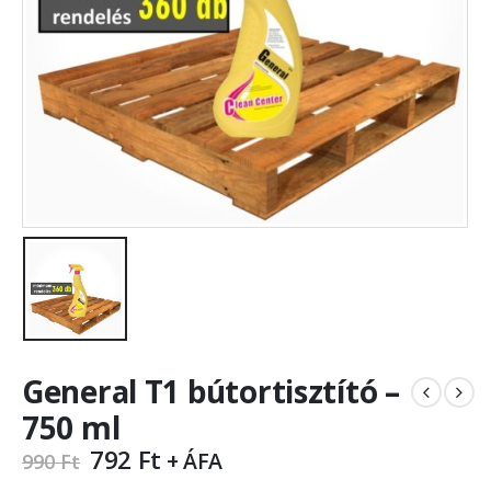
General T1 bútortisztító –
750 ml
792
Ft
+ ÁFA
990
Ft