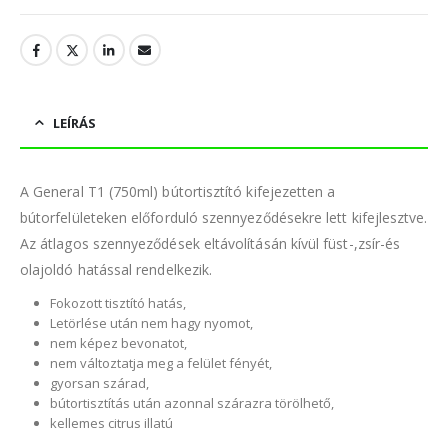
LEÍRÁS
A General T1 (750ml) bútortisztító kifejezetten a
bútorfelületeken előforduló szennyeződésekre lett kifejlesztve.
Az átlagos szennyeződések eltávolításán kívül füst-,zsír-és
olajoldó hatással rendelkezik.
Fokozott tisztító hatás,
Letörlése után nem hagy nyomot,
nem képez bevonatot,
nem változtatja meg a felület fényét,
gyorsan szárad,
bútortisztítás után azonnal szárazra törölhető,
kellemes citrus illatú