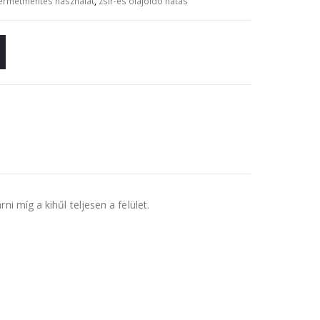
ermetmentes használat
,
zsír-és olajoldó hatás
i míg a kihűl teljesen a felület.