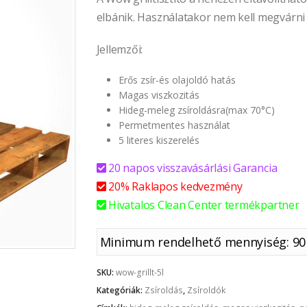
elbánik. Használatakor nem kell megvárni mí
Jellemzői:
Erős zsír-és olajoldó hatás
Magas viszkozitás
Hideg-meleg zsíroldásra(max 70°C)
Permetmentes használat
5 literes kiszerelés
20 napos visszavásárlási Garancia
20% Raklapos kedvezmény
Hivatalos Clean Center termékpartner
Minimum rendelhető mennyiség: 90 
SKU:
wow-grillt-5l
Kategóriák:
Zsíroldás
,
Zsíroldók