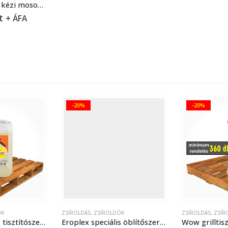
Kim fertőtlenítő kézi mosogatószer – 5 liter
t
+ ÁFA
-20%
-20%
DÓK
ZSÍROLDÁS
,
ZSÍROLDÓK
ZSÍROLDÁS
,
ZSÍ
Eroplex speciális öblítőszer (gőzpárolóhoz) – 5 liter
Wow grilltisztító – 750 ml
Owen hideg 