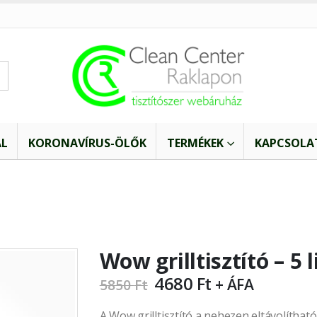
AL
KORONAVÍRUS-ÖLŐK
TERMÉKEK
KAPCSOLA
Wow grilltisztító – 5 l
4680
Ft
+ ÁFA
5850
Ft
A Wow grilltisztító a nehezen eltávolítha