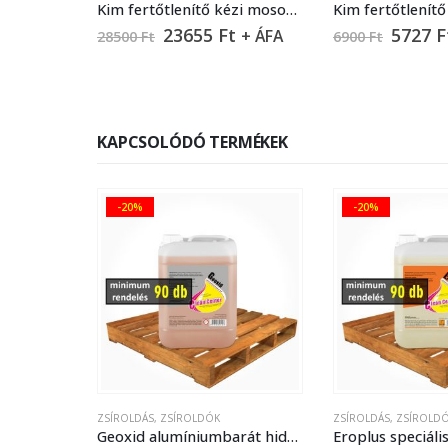
Kim fertőtlenítő kézi mosogatószer – 22 liter
23655
Ft
5727
F
+ ÁFA
28500
Ft
6900
Ft
KAPCSOLÓDÓ TERMÉKEK
-20%
-20%
ZSÍROLDÁS
,
ZSÍROLDÓK
ZSÍROLDÁS
,
ZSÍROL
Geoxid alumíniumbarát hideg zsíroldó – 5 liter
Eroplus speciális tisztítószer (gőzpárolóhoz) – 5 liter