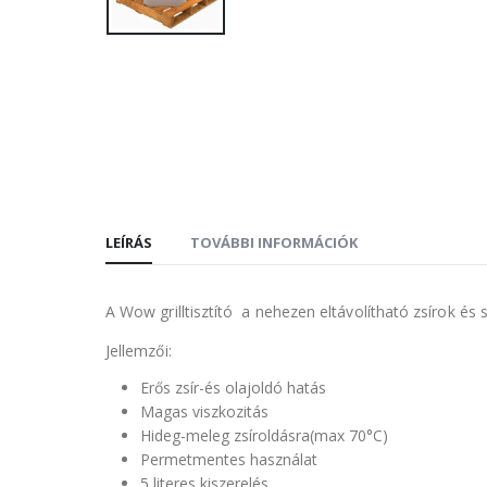
LEÍRÁS
TOVÁBBI INFORMÁCIÓK
A Wow grilltisztító a nehezen eltávolítható zsírok és
Jellemzői:
Erős zsír-és olajoldó hatás
Magas viszkozitás
Hideg-meleg zsíroldásra(max 70°C)
Permetmentes használat
5 literes kiszerelés