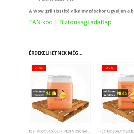
A Wow grilltisztító alkalmazásakor ügyeljen a b
EAN kód
|
Biztonsági adatlap
ÉRDEKELHETNEK MÉG…
-17%
-17%
KÉZI MOSOGATÓSZER
,
KÉZI MOSOGATÁS
KÉZI MOSOGATÓSZER