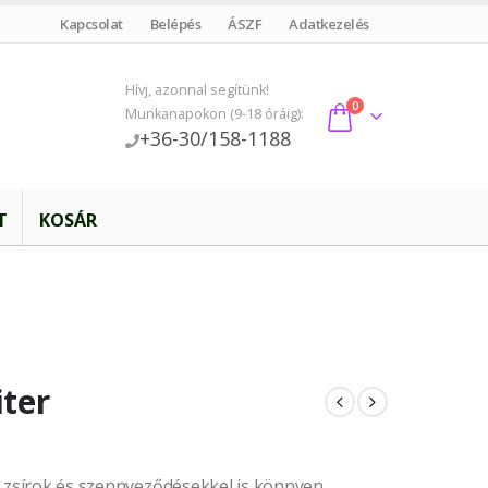
Kapcsolat
Belépés
ÁSZF
Adatkezelés
Hívj, azonnal segítünk!
0
Munkanapokon (9-18 óráig):
+36-30/158-1188
T
KOSÁR
iter
tó zsírok és szennyeződésekkel is könnyen