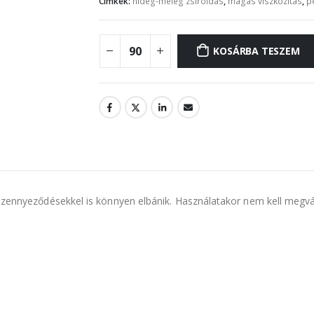
Címkék:
hideg-meleg zsíroldás
,
magas viszkozitás
,
p
KOSÁRBA TESZEM
 szennyeződésekkel is könnyen elbánik. Használatakor nem kell megvárn