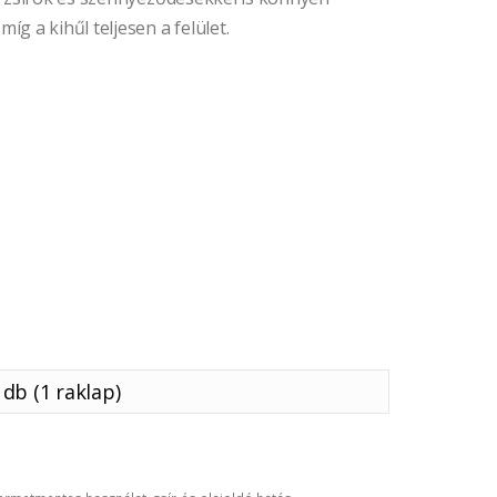
g a kihűl teljesen a felület.
db (1 raklap)