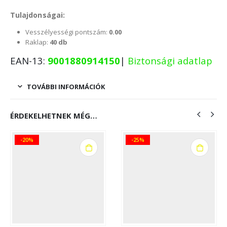
Tulajdonságai:
Vesszélyességi pontszám:
0.00
Raklap:
40 db
EAN-13:
9001880914150
|
Biztonsági adatlap
TOVÁBBI INFORMÁCIÓK
ÉRDEKELHETNEK MÉG…
%
-25%
-20%