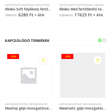
NÍTŐ SZAPPANOK
,
KÉZTISZTÍTÁS
FERTŐTLENÍTŐ TISZTÍTÓSZEREK
,
UNIVERZÁLIS TISZTÍTÓSZEREK
FERTŐTLENÍ
Kliniko-Soft folyékony fertőtlenítő kéztisztító szappan – 5 liter
Kliniko-Med fertőtlenítő tisztítószer – 10 liter
6280
Ft
17625
Ft
+ ÁFA
+ ÁFA
t
23500
Ft
4900
Ft
KAPCSOLÓDÓ TERMÉKEK
-20%
-20%
GÉPI MOSOGATÓSZER
,
GÉPI MOSOGATÁS
GÉPI MOSOGATÓSZER
,
GÉPI MOSOGATÁS
Maxitop gépi mosogatószer – 22 liter
Maximatic gépi mosogatószer – 22 liter