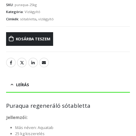
SKU:
puraqua-25kg
Kategória:
Vízlágyító
Címkék:
sótabletta
,
vízlágyító
KOSÁRBA TESZEM
LEÍRÁS
Puraqua regeneráló sótabletta
Jellemzői:
Más néven: Aquatab
25 kg kiszerelés