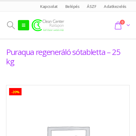
Kapcsolat
Belépés
ÁSZF
Adatkezelés
0
Puraqua regeneráló sótabletta – 25
kg
-20%