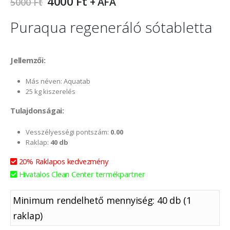
4000
Ft
+ ÁFA
5000
Ft
Puraqua regeneráló sótabletta
Jellemzői:
Más néven: Aquatab
25 kg kiszerelés
Tulajdonságai:
Vesszélyességi pontszám:
0.00
Raklap:
40 db
20% Raklapos kedvezmény
Hivatalos Clean Center termékpartner
Minimum rendelhető mennyiség: 40 db (1
raklap)