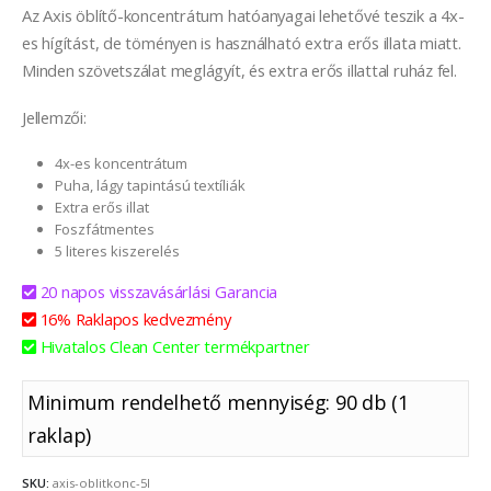
Az Axis öblítő-koncentrátum hatóanyagai lehetővé teszik a 4x-
es hígítást, de töményen is használható extra erős illata miatt.
Minden szövetszálat meglágyít, és extra erős illattal ruház fel.
Jellemzői:
4x-es koncentrátum
Puha, lágy tapintású textíliák
Extra erős illat
Foszfátmentes
5 literes kiszerelés
20 napos visszavásárlási Garancia
16% Raklapos kedvezmény
Hivatalos Clean Center termékpartner
Minimum rendelhető mennyiség: 90 db (1
raklap)
SKU:
axis-oblitkonc-5l