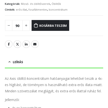
Kategóriák:
Mosó- és öblítőszerek
,
Öblítők
Címkék:
erős illat
,
foszfátmentes
,
koncentrátum
KOSÁRBA TESZEM
LEÍRÁS
Az Axis öblítő-koncentrátum hatóanyagai lehetővé teszik a 4x-
es hígítást, de töményen is használható extra erős illata miatt.
Minden szövetszálat meglágyít, és extra erős illattal ruház fel.
Jellemzői:
4x-es koncentrátum