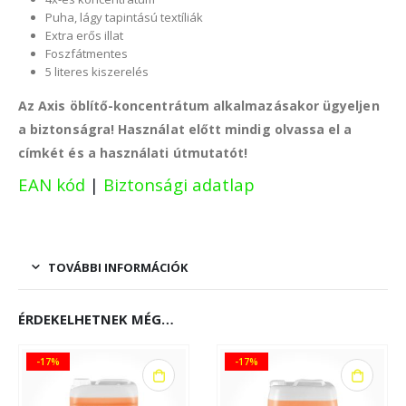
Puha, lágy tapintású textíliák
Extra erős illat
Foszfátmentes
5 literes kiszerelés
Az Axis öblítő-koncentrátum
alkalmazásakor ügyeljen
a biztonságra! Használat előtt mindig olvassa el a
címkét és a használati útmutatót!
EAN kód
|
Biztonsági adatlap
TOVÁBBI INFORMÁCIÓK
ÉRDEKELHETNEK MÉG…
-17%
-17%