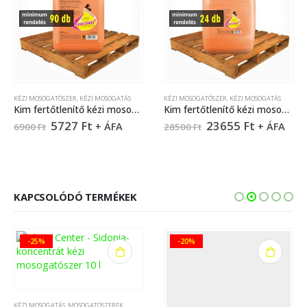
KÉZI MOSOGATÓSZER
,
KÉZI MOSOGATÁS
KÉZI MOSOGATÓSZER
,
KÉZI MOSOGATÁS
Kim fertőtlenítő kézi mosogatószer – 5 liter
Kim fertőtlenítő kézi mosogatószer – 22 liter
5727
Ft
23655
Ft
+ ÁFA
+ ÁFA
6900
Ft
28500
Ft
KAPCSOLÓDÓ TERMÉKEK
-20%
-17%
GATÓSZEREK