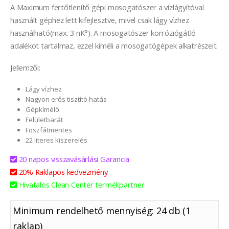
A Maximum fertőtlenítő gépi mosogatószer a vízlágyítóval
használt géphez lett kifejlesztve, mivel csak lágy vízhez
használható(max. 3 nK°). A mosogatószer korróziógátló
adalékot tartalmaz, ezzel kíméli a mosogatógépek alkatrészeit.
Jellemzői:
Lágy vízhez
Nagyon erős tisztító hatás
Gépkímélő
Felületbarát
Foszfátmentes
22 literes kiszerelés
20 napos visszavásárlási Garancia
20% Raklapos kedvezmény
Hivatalos Clean Center termékpartner
Minimum rendelhető mennyiség: 24 db (1
raklap)