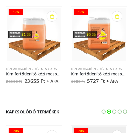
-17%
-17%
KÉZI MOSOGATÓSZER
,
KÉZI MOSOGATÁS
KÉZI MOSOGATÓSZER
,
KÉZI MOSOGATÁS
Kim fertőtlenítő kézi mosogatószer – 22 liter
Kim fertőtlenítő kézi mosogatószer – 5 liter
23655
Ft
5727
Ft
+ ÁFA
+ ÁFA
28500
Ft
6900
Ft
KAPCSOLÓDÓ TERMÉKEK
-20%
-20%