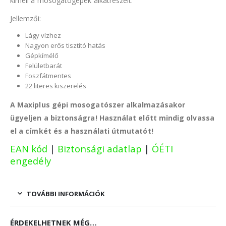
kíméli a mosogatógépek alkatrészeit.
Jellemzői:
Lágy vízhez
Nagyon erős tisztító hatás
Gépkímélő
Felületbarát
Foszfátmentes
22 literes kiszerelés
A Maxiplus gépi mosogatószer
alkalmazásakor
ügyeljen a biztonságra! Használat előtt mindig olvassa
el a címkét és a használati útmutatót!
EAN kód
|
Biztonsági adatlap
|
ÓÉTI
engedély
TOVÁBBI INFORMÁCIÓK
ÉRDEKELHETNEK MÉG…