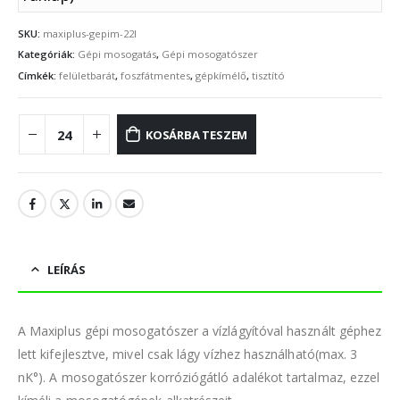
SKU:
maxiplus-gepim-22l
Kategóriák:
Gépi mosogatás
,
Gépi mosogatószer
Címkék:
felületbarát
,
foszfátmentes
,
gépkímélő
,
tisztító
KOSÁRBA TESZEM
LEÍRÁS
A Maxiplus gépi mosogatószer a vízlágyítóval használt géphez
lett kifejlesztve, mivel csak lágy vízhez használható(max. 3
nK°). A mosogatószer korróziógátló adalékot tartalmaz, ezzel