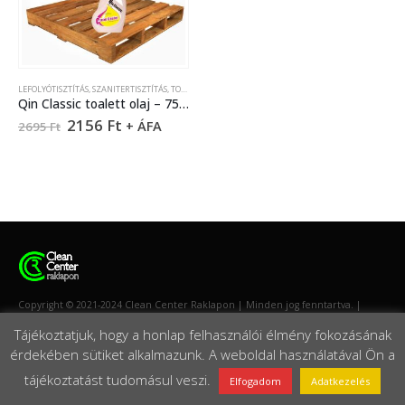
LEFOLYÓTISZTÍTÁS
,
SZANITERTISZTÍTÁS
,
TOALETT TISZTÍTÓ
Qin Classic toalett olaj – 750 ml
2156
Ft
+ ÁFA
2695
Ft
Copyright © 2021-2024 Clean Center Raklapon | Minden jog fenntartva. |
Készítette:
Weboldallam
Tájékoztatjuk, hogy a honlap felhasználói élmény fokozásának
érdekében sütiket alkalmazunk. A weboldal használatával Ön a
tájékoztatást tudomásul veszi.
Elfogadom
Adatkezelés