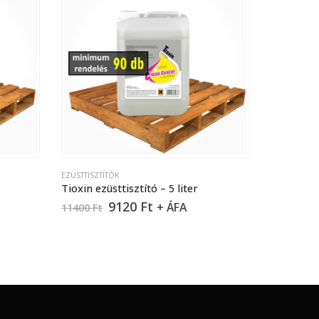
EZÜSTTISZTÍTÓK
Tioxin ezüsttisztító – 5 liter
9120
Ft
+ ÁFA
11400
Ft