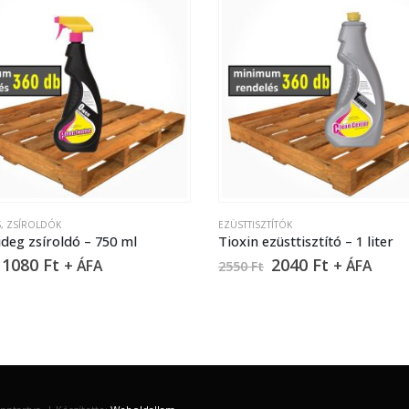
S
,
ZSÍROLDÓK
EZÜSTTISZTÍTÓK
deg zsíroldó – 750 ml
Tioxin ezüsttisztító – 1 liter
1080
Ft
2040
Ft
+ ÁFA
+ ÁFA
2550
Ft
ntartva. | Készítette:
Weboldallam