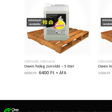
ZSÍROLDÁS
,
ZSÍROLDÓK
ZSÍROLDÁ
Owen hideg zsíroldó – 5 liter
Owen hi
6400
Ft
+ ÁFA
8000
Ft
1350
Ft
Copyright © 2021-2024 Clean Center Raklapon | Minden jog fen