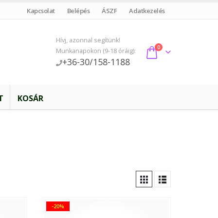
Kapcsolat
Belépés
ÁSZF
Adatkezelés
Hívj, azonnal segítünk!
0
Munkanapokon (9-18 óráig):
+36-30/158-1188
T
KOSÁR
-20%