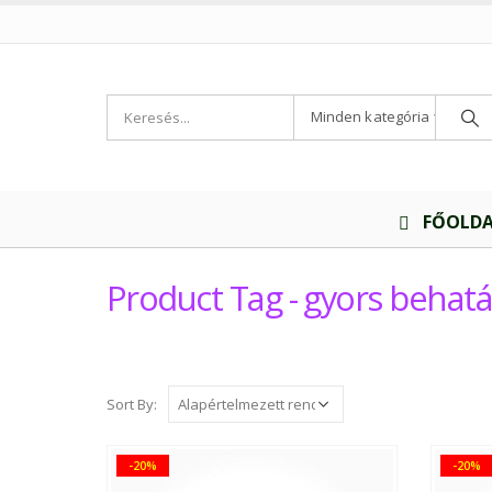
Minden kategória
FŐOLD
Product Tag - gyors behatá
Sort By:
-20%
-20%