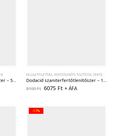
EK
FELÜLETTISZTÍTÁS
,
FERTŐTLENÍTŐ TISZTÍTÓK
,
FERTŐTLENÍTŐK
,
SZANITERTI
Bioccid fertőtlenítő felmosószer – 5 liter
Dodacid szaniterfertőtlenítőszer – 10 l
6075
Ft
+ ÁFA
8100
Ft
-17%