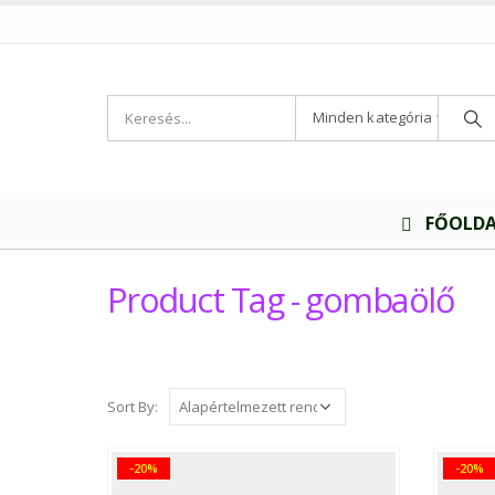
Minden kategória
FŐOLD
Product Tag - gombaölő
Sort By:
-20%
-20%