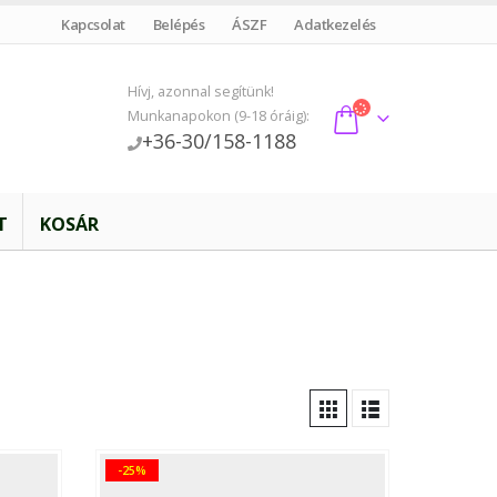
Kapcsolat
Belépés
ÁSZF
Adatkezelés
Hívj, azonnal segítünk!
Munkanapokon (9-18 óráig):
+36-30/158-1188
T
KOSÁR
-25%