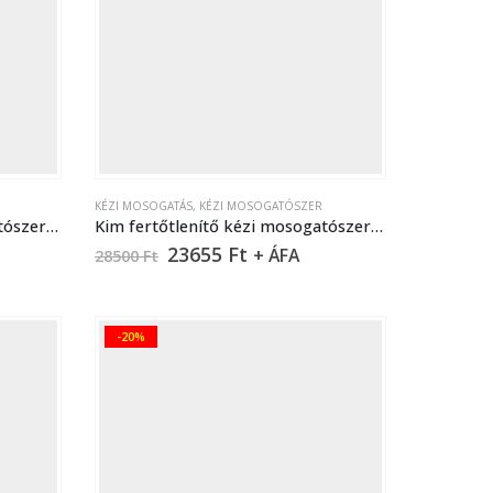
KÉZI MOSOGATÁS
,
KÉZI MOSOGATÓSZER
Kim fertőtlenítő kézi mosogatószer – 1 liter
Kim fertőtlenítő kézi mosogatószer – 22 liter
23655
Ft
+ ÁFA
28500
Ft
-20%