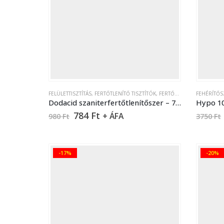
FELÜLETTISZTÍTÁS
,
FERTŐTLENÍTŐ TISZTÍTÓK
,
FERTŐTLENÍTŐK
FEHÉRÍTŐS
,
SZANITER
Dodacid szaniterfertőtlenítőszer – 750 ml
Hypo 10X
784
Ft
+ ÁFA
980
Ft
3750
Ft
-17%
-20%