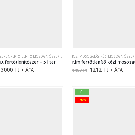
ZEREK
TISZTÍTÁS
,
FERTŐTLENÍTŐ MOSOGATÓSZEREK
,
KÉZI MOSOGATÁS
KÉZI MOSOGATÁS
,
MOSÓ- ÉS ÖBLÍTŐSZEREK
,
KÉZI MOSOGATÓSZER
 fertőtlenítőszer – 5 liter
3000
Ft
1212
Ft
+ ÁFA
+ ÁFA
1460
Ft
ÚJ
-20%