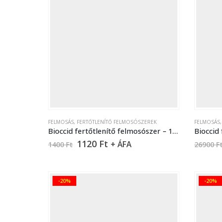
FELMOSÁS
,
FERTŐTLENÍTŐ FELMOSÓSZEREK
FELMOSÁS
Bioccid fertőtlenítő felmosószer – 1 liter
1120
Ft
+ ÁFA
1400
Ft
26900
F
-20%
-20%