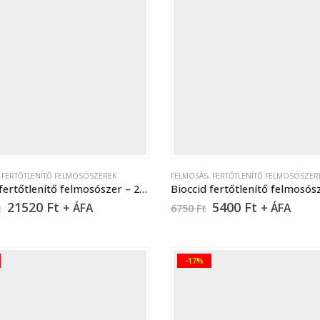
,
FERTŐTLENÍTŐ FELMOSÓSZEREK
FELMOSÁS
,
FERTŐTLENÍTŐ FELMOSÓSZER
Bioccid fertőtlenítő felmosószer – 22 liter
21520
Ft
5400
Ft
+ ÁFA
+ ÁFA
t
6750
Ft
-17%