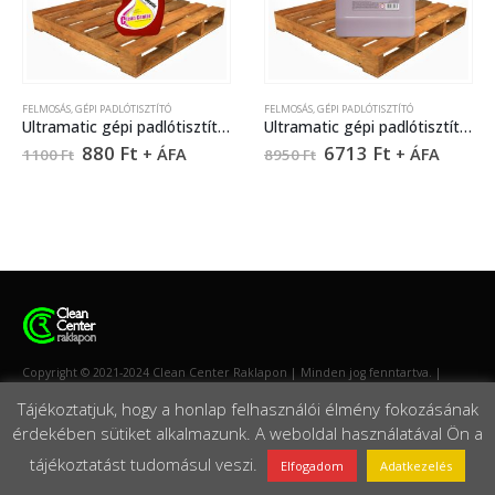
FELMOSÁS
,
GÉPI PADLÓTISZTÍTÓ
FELMOSÁS
,
GÉPI PADLÓTISZTÍTÓ
Ultramatic gépi padlótisztító – 1 liter
Ultramatic gépi padlótisztító – 10 liter
880
Ft
6713
Ft
+ ÁFA
+ ÁFA
1100
Ft
8950
Ft
Copyright © 2021-2024 Clean Center Raklapon | Minden jog fenntartva. |
Készítette:
Weboldallam
Tájékoztatjuk, hogy a honlap felhasználói élmény fokozásának
érdekében sütiket alkalmazunk. A weboldal használatával Ön a
tájékoztatást tudomásul veszi.
Elfogadom
Adatkezelés