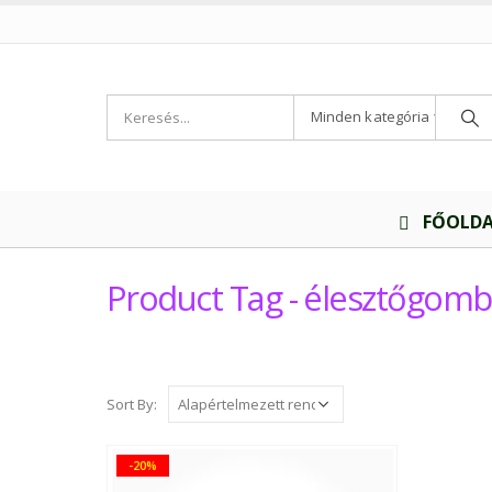
Minden kategória
FŐOLD
Product Tag - élesztőgomb
Sort By:
-20%