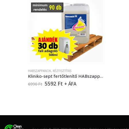
HABSZAPPANOK
,
KÉZTISZTÍTÁS
Kliniko-sept fertőtlenítő HABszappan 5 liter
5592
Ft
+ ÁFA
6990
Ft
Copyright © 2021-2024 Clean Center Raklapon | Minden jog fen