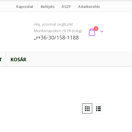
Kapcsolat
Belépés
ÁSZF
Adatkezelés
Hívj, azonnal segítünk!
0
Munkanapokon (9-18 óráig):
+36-30/158-1188
T
KOSÁR