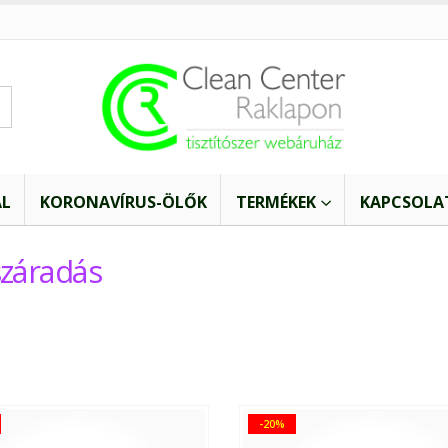
AL
KORONAVÍRUS-ÖLŐK
TERMÉKEK
KAPCSOLA
száradás
-20%