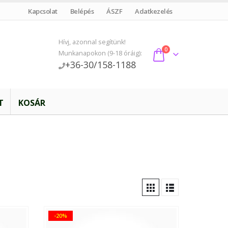
Kapcsolat
Belépés
ÁSZF
Adatkezelés
Hívj, azonnal segítünk!
0
Munkanapokon (9-18 óráig):
+36-30/158-1188
T
KOSÁR
-20%