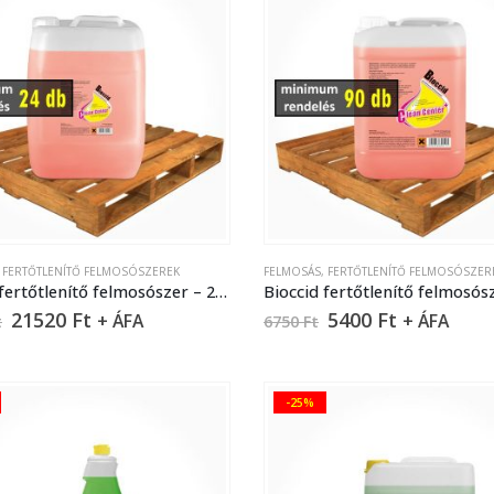
,
FERTŐTLENÍTŐ FELMOSÓSZEREK
FELMOSÁS
,
FERTŐTLENÍTŐ FELMOSÓSZER
Bioccid fertőtlenítő felmosószer – 22 liter
21520
Ft
5400
Ft
+ ÁFA
+ ÁFA
t
6750
Ft
-25%