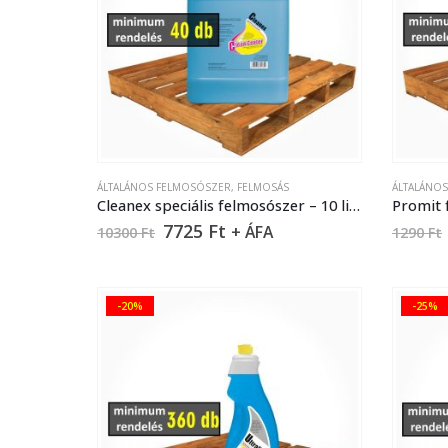
ÁLTALÁNOS FELMOSÓSZER
,
FELMOSÁS
ÁLTALÁNO
Cleanex speciális felmosószer – 10 liter
Promit 
7725
Ft
+ ÁFA
10300
Ft
1290
Ft
-20%
-25%