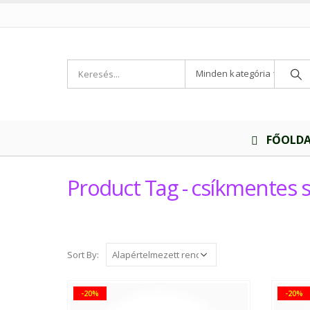
Minden kategória
FŐOLD
Product Tag - csíkmentes 
Sort By:
-20%
-20%