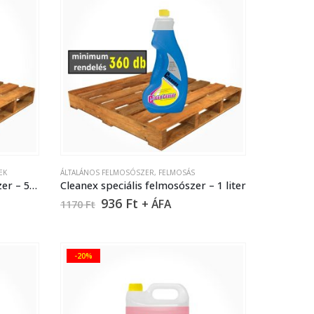
EK
ÁLTALÁNOS FELMOSÓSZER
,
FELMOSÁS
Bioccid fertőtlenítő felmosószer – 5 liter
Cleanex speciális felmosószer – 1 liter
936
Ft
+ ÁFA
1170
Ft
-20%