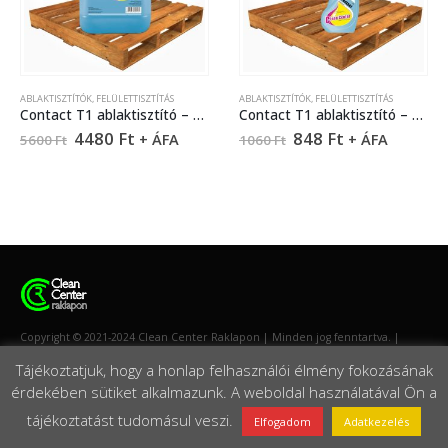
ABLAKTISZTÍTÓK
,
FELÜLETTISZTÍTÁS
ABLAKTISZTÍTÓK
,
FELÜLETTISZTÍTÁS
Contact T1 ablaktisztító – 5 liter
Contact T1 ablaktisztító – 750 ml
4480
Ft
848
Ft
+ ÁFA
+ ÁFA
5600
Ft
1060
Ft
Copyright © 2021-2024 Clean Center Raklapon | Minden jog fenntartva. |
Készítette:
Weboldallam
Tájékoztatjuk, hogy a honlap felhasználói élmény fokozásának
érdekében sütiket alkalmazunk. A weboldal használatával Ön a
tájékoztatást tudomásul veszi.
Elfogadom
Adatkezelés